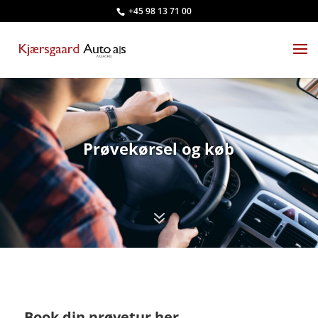
+45 98 13 71 00
Prøvekørsel og køb
7
Book din prøvetur her