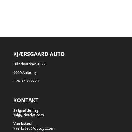
KJÆRSGAARD AUTO
Håndværkervej 22
9000 Aalborg
CVR. 65782928
KONTAKT
Salgsafdeling
salg@dytdyt.com
Værksted
vaerksted@dytdyt.com