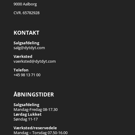
9000 Aalborg
CVR. 65782928
KONTAKT
Salgsafdeling
salg@dytdyt.com
Værksted
vaerksted@dytdyt.com
Telefon
+45 98 13 71 00
ÅBNINGSTIDER
Salgsafdeling
Mandag-Fredag 08-17.30
Lørdag Lukket
Søndag 11-17
Værksted/reservedele
Mandag – Torsdag 07.50-16.00