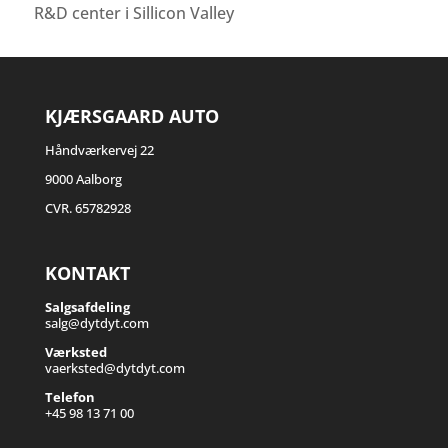
R&D center i Sillicon Valley
KJÆRSGAARD AUTO
Håndværkervej 22
9000 Aalborg
CVR. 65782928
KONTAKT
Salgsafdeling
salg@dytdyt.com
Værksted
vaerksted@dytdyt.com
Telefon
+45 98 13 71 00