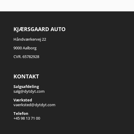
KJÆRSGAARD AUTO
Håndværkervej 22
9000 Aalborg
CVR. 65782928
KONTAKT
Salgsafdeling
salg@dytdyt.com
Værksted
vaerksted@dytdyt.com
Telefon
+45 98 13 71 00