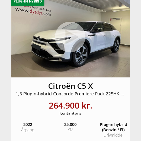
PLUG-IN HYBRID
Citroën C5 X
1,6 Plugin-hybrid Concorde Premiere Pack 225HK 5d 8g Aut.
264.900 kr.
Kontantpris
2022
25.000
Plug-in hybrid
Årgang
KM
(Benzin / El)
Drivmiddel