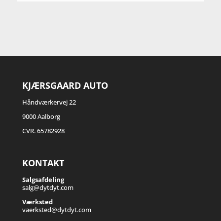
KJÆRSGAARD AUTO
Håndværkervej 22
9000 Aalborg
CVR. 65782928
KONTAKT
Salgsafdeling
salg@dytdyt.com
Værksted
vaerksted@dytdyt.com