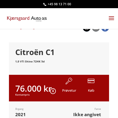
+45 98 13 71 00
<
Tilbage til søgeresultat
Citroën C1
1,0 VTi Shine 72HK 5d
76.000 kr.
Prøvetur
Køb
Kontantpris
Årgang
Farve
2021
Ikke angivet